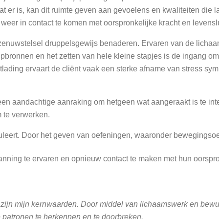
 er is, kan dit ruimte geven aan gevoelens en kwaliteiten die la
weer in contact te komen met oorspronkelijke kracht en levenslu
enuwstelsel druppelsgewijs benaderen. Ervaren van de lichaam
bronnen en het zetten van hele kleine stapjes is de ingang om
ntlading ervaart de cliënt vaak een sterke afname van stress s
en aandachtige aanraking om hetgeen wat aangeraakt is te integ
m te verwerken.
muleert. Door het geven van oefeningen, waaronder bewegingso
anning te ervaren en opnieuw contact te maken met hun oorspron
ing zijn mijn kernwaarden. Door middel van lichaamswerk en bewu
e patronen te herkennen en te doorbreken.